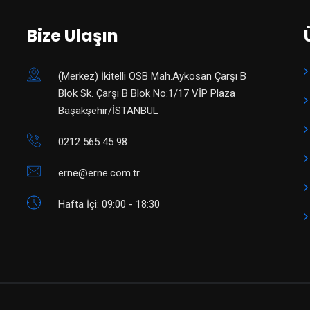
Bize Ulaşın
(Merkez) ​İkitelli OSB Mah.Aykosan Çarşı B
Blok Sk. Çarşı B Blok No:1/17 VİP Plaza
Başakşehir/İSTANBUL
0212 565 45 98
erne@erne.com.tr
Hafta İçi: 09:00 - 18:30