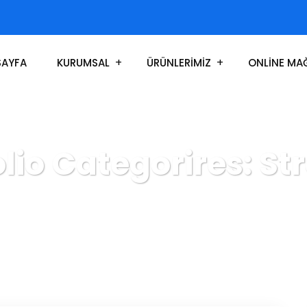
SAYFA
KURUMSAL
ÜRÜNLERİMİZ
ONLİNE MA
olio Categorires:
St