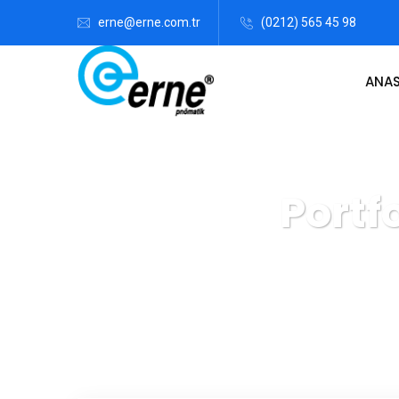
erne@erne.com.tr
(0212) 565 45 98
ANA
Portf