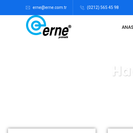
erne@erne.com.tr
(0212) 565 45 98
ANA
Ha