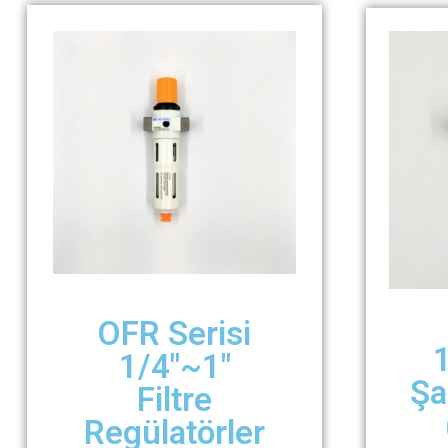
OFR Serisi
1
1/4″~1″
Şa
Filtre
Regülatörler