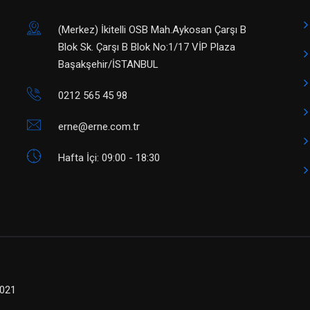
(Merkez) ​İkitelli OSB Mah.Aykosan Çarşı B
Blok Sk. Çarşı B Blok No:1/17 VİP Plaza
Başakşehir/İSTANBUL
0212 565 45 98
erne@erne.com.tr
Hafta İçi: 09:00 - 18:30
2021