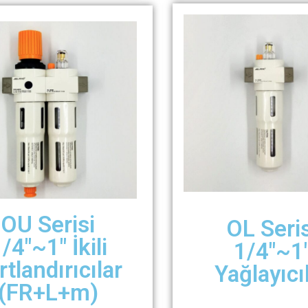
OU Serisi
OL Seris
/4″~1″ İkili
1/4″~1
rtlandırıcılar
Yağlayıcı
(FR+L+m)