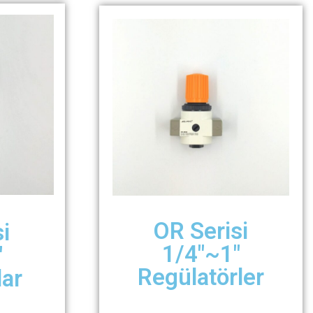
OR Serisi
i
1/4″~1″
″
Regülatörler
lar