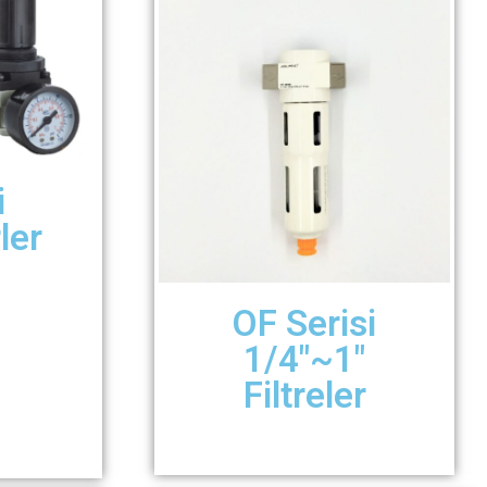
i
ler
OF Serisi
1/4″~1″
Filtreler