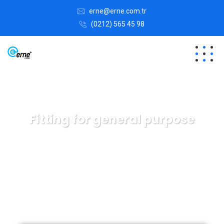
erne@erne.com.tr
(0212) 565 45 98
Fitting for general purpose