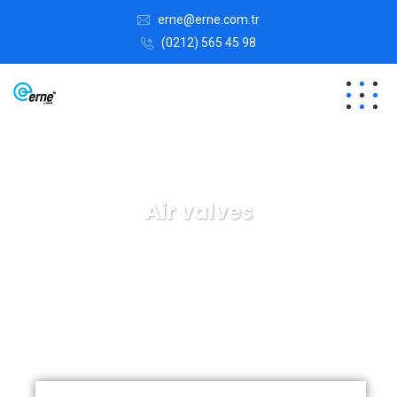
erne@erne.com.tr
(0212) 565 45 98
Air valves