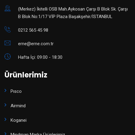
(Merkez) ​İkitelli OSB Mah.Aykosan Çarşı B Blok Sk. Çarşı
B Blok No:1/17 VİP Plaza Başakşehir/İSTANBUL
0212 565 45 98
erne@erne.com.tr
Hafta İçi: 09:00 - 18:30
Ürünlerimiz
Pısco
Airmind
Koganei
Mindman Marka Ürünlerimiz