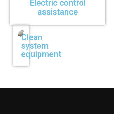
Electric control
assistance
Clean
system
equipment